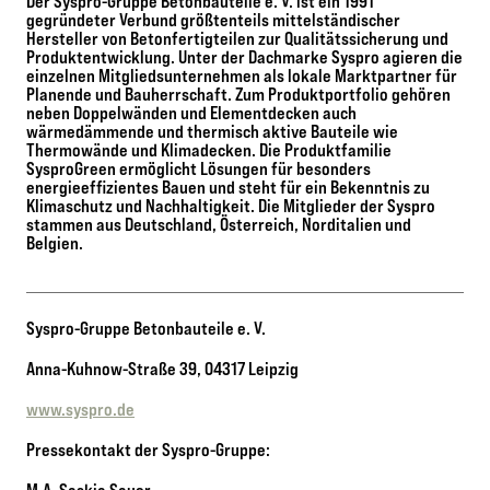
Der Syspro-Gruppe Betonbauteile e. V. ist ein 1991
gegründeter Verbund größtenteils mittelständischer
Hersteller von Betonfertigteilen zur Qualitätssicherung und
Produktentwicklung. Unter der Dachmarke Syspro agieren die
einzelnen Mitgliedsunternehmen als lokale Marktpartner für
Planende und Bauherrschaft. Zum Produktportfolio gehören
neben Doppelwänden und Elementdecken auch
wärmedämmende und thermisch aktive Bauteile wie
Thermowände und Klimadecken. Die Produktfamilie
SysproGreen ermöglicht Lösungen für besonders
energieeffizientes Bauen und steht für ein Bekenntnis zu
Klimaschutz und Nachhaltigkeit. Die Mitglieder der Syspro
stammen aus Deutschland, Österreich, Norditalien und
Belgien.
Syspro-Gruppe Betonbauteile e. V.
Anna-Kuhnow-Straße 39, 04317 Leipzig
www.syspro.de
Pressekontakt der Syspro-Gruppe:
M.A. Saskia Sauer