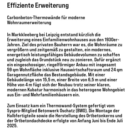
Effiziente Erweiterung
Carbonbeton-Thermowände für moderne
Wohnraumerweiterung
In Markkleeberg bei Leipzig entstand kürzlich die
Erweiterung eines Einfamilienwohnhauses aus den 1930er-
Jahren. Ziel des privaten Bauherrn war es, die Wohnräume zu
vergrößern und zeitgemäß zu gestalten, ein modernes,
energetisch leistungsfähiges Gebäudevolumen zu schaffen
und zugleich das Grundstück neu zu zonieren. Dafür ergänzt
ein eingeschossiger, riegelförmiger Anbau mit insgesamt
59 qm Wohnfläche inklusive Hauswirtschaftsraum und 24 qm
Garagennutzfläche das Bestandsgebäude. Mit einer
Gebäudelänge von 15,5 m, einer Breite von 6,5 m und einer
Höhe von 4 m fügt sich der Neubau trotz seiner klaren,
modernen Kubatur harmonisch in das heterogene Wohngebiet
aus Ein- und Mehrfamilienhäusern ein.
Zum Einsatz kam ein Thermowand-System gefertigt vom
Syspro-Mitglied Betonwerk Oschatz (BWO). Die Montage der
Halbfertigteile sowie die Herstellung des Ortbetonkerns und
der Ortbetondachdecke erfolgte von Anfang Juni bis Ende Juli
2025.