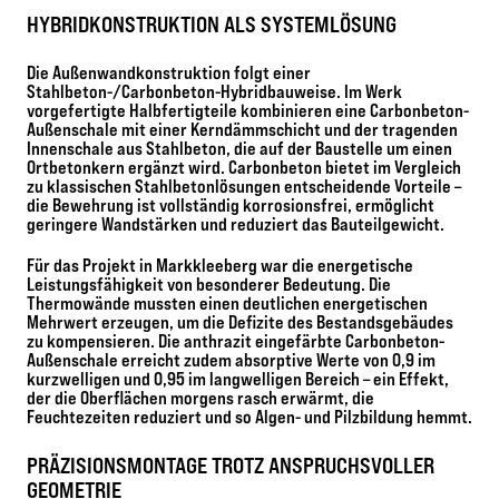
HYBRIDKONSTRUKTION ALS SYSTEMLÖSUNG
Die Außenwandkonstruktion folgt einer
Stahlbeton-/Carbonbeton-Hybridbauweise. Im Werk
vorgefertigte Halbfertigteile kombinieren eine Carbonbeton-
Außenschale mit einer Kerndämmschicht und der tragenden
Innenschale aus Stahlbeton, die auf der Baustelle um einen
Ortbetonkern ergänzt wird. Carbonbeton bietet im Vergleich
zu klassischen Stahlbetonlösungen entscheidende Vorteile –
die Bewehrung ist vollständig korrosionsfrei, ermöglicht
geringere Wandstärken und reduziert das Bauteilgewicht.
Für das Projekt in Markkleeberg war die energetische
Leistungsfähigkeit von besonderer Bedeutung. Die
Thermowände mussten einen deutlichen energetischen
Mehrwert erzeugen, um die Defizite des Bestandsgebäudes
zu kompensieren. Die anthrazit eingefärbte Carbonbeton-
Außenschale erreicht zudem absorptive Werte von 0,9 im
kurzwelligen und 0,95 im langwelligen Bereich – ein Effekt,
der die Oberflächen morgens rasch erwärmt, die
Feuchtezeiten reduziert und so Algen- und Pilzbildung hemmt.
PRÄZISIONSMONTAGE TROTZ ANSPRUCHSVOLLER
GEOMETRIE