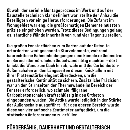
Obwohl der serielle Montageprozess im Werk und auf der
Baustelle technisch klar definiert war, stellte der Anbau die
Beteiligten vor einige Herausforderungen. Die Zufahrt im
Wohn­gebiet war eng, die großformatigen Elemente mussten
präzise eingehoben werden. Trotz dieser Bedingungen gelang
es, sämtliche Wände innerhalb von rund vier Tagen zu stellen.
Die großen Fensterflächen zum Garten auf der Ostseite
erforderten weit gespannte Sturzelemente, während
baurechtliche Rahmenbedingungen eine komplexe Geometrie
im Bereich der nördlichen Giebelwand nötig machten – dort
knickt die Wand zum Dach hin ab, während die Carbonbeton-
Außenschalen an den Längsseiten diesen Knick allein mit
ihrer Plattenstärke elegant überdecken, um die
gestalterische Kontinuität zu sichern. Zusätzliche Präzision
war an den Stirnseiten der Thermowände im Bereich der
Fenster erforderlich, wo schmale, filigrane
Carbonbetonschalen kraftschlüssig in den Ortbeton
eingebunden wurden. Die Attika wurde lediglich in der Stärke
der Außenschale ausgeführt – für den oberen Bereich wurde
diese von vier auf sechs Zentimeter aufgedickt, um die
statischen Anforderungen zu erfüllen.
FÖRDERFÄHIG, DAUERHAFT UND GESTALTERISCH