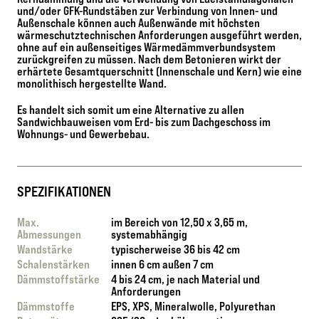
und/oder GFK-Rundstäben zur Verbindung von Innen- und
Außenschale können auch Außenwände mit höchsten
wärmeschutztechnischen Anforderungen ausgeführt werden,
ohne auf ein außenseitiges Wärmedämmverbundsystem
zurückgreifen zu müssen. Nach dem Betonieren wirkt der
erhärtete Gesamtquerschnitt (Innenschale und Kern) wie eine
monolithisch hergestellte Wand.
Es handelt sich somit um eine Alternative zu allen
Sandwichbauweisen vom Erd- bis zum Dachgeschoss im
Wohnungs- und Gewerbebau.
SPEZIFIKATIONEN
Max.
im Bereich von 12,50 x 3,65 m,
Abmessungen
systemabhängig
Wandstärke
typischerweise 36 bis 42 cm
Schalenstärken
innen 6 cm außen 7 cm
Dämmstoffstärke
4 bis 24 cm, je nach Material und
Anforderungen
Dämmstoffe
EPS, XPS, Mineralwolle, Polyurethan