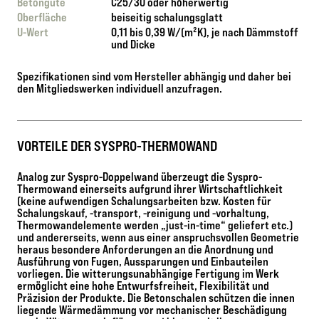
Betongüte
C25/30 oder höherwertig
Oberfläche
beiseitig schalungsglatt
U-Wert
0,11 bis 0,39 W/(m²K), je nach Dämmstoff
und Dicke
Spezifikationen sind vom Hersteller abhängig und daher bei
den Mitgliedswerken individuell anzufragen.
VORTEILE DER SYSPRO-THERMOWAND
Analog zur Syspro-Doppelwand überzeugt die Syspro-
Thermowand einerseits aufgrund ihrer Wirtschaftlichkeit
(keine aufwendigen Schalungsarbeiten bzw. Kosten für
Schalungskauf, -transport, -reinigung und -vorhaltung,
Thermowandelemente werden „just-in-time“ geliefert etc.)
und andererseits, wenn aus einer anspruchsvollen Geometrie
heraus besondere Anforderungen an die Anordnung und
Ausführung von Fugen, Aussparungen und Einbauteilen
vorliegen. Die witterungsunabhängige Fertigung im Werk
ermöglicht eine hohe Entwurfsfreiheit, Flexibilität und
Präzision der Produkte. Die Betonschalen schützen die innen
liegende Wärmedämmung vor mechanischer Beschädigung