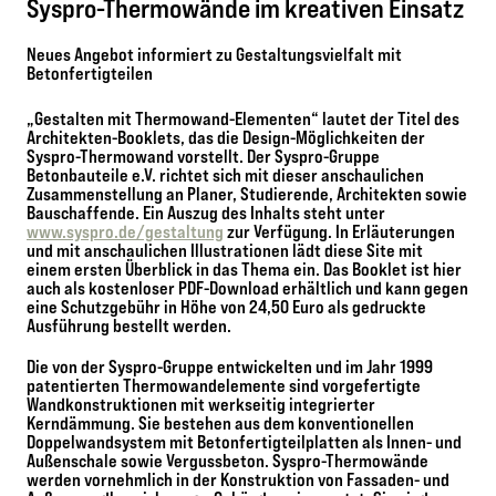
Syspro-Thermowände im kreativen Einsatz
Neues Angebot informiert zu Gestaltungsvielfalt mit
Betonfertigteilen
„Gestalten mit Thermowand-Elementen“ lautet der Titel des
Architekten-Booklets, das die Design-Möglichkeiten der
Syspro-Thermowand vorstellt. Der Syspro-Gruppe
Betonbauteile e.V. richtet sich mit dieser anschaulichen
Zusammenstellung an Planer, Studierende, Architekten sowie
Bauschaffende. Ein Auszug des Inhalts steht unter
www.syspro.de/gestaltung
zur Verfügung. In Erläuterungen
und mit anschaulichen Illustrationen lädt diese Site mit
einem ersten Überblick in das Thema ein. Das Booklet ist hier
auch als kostenloser PDF-Download erhältlich und kann gegen
eine Schutzgebühr in Höhe von 24,50 Euro als gedruckte
Ausführung bestellt werden.
Die von der Syspro-Gruppe entwickelten und im Jahr 1999
patentierten Thermowandelemente sind vorgefertigte
Wandkonstruktionen mit werkseitig integrierter
Kerndämmung. Sie bestehen aus dem konventionellen
Doppelwandsystem mit Betonfertigteilplatten als Innen- und
Außenschale sowie Vergussbeton. Syspro-Thermowände
werden vornehmlich in der Konstruktion von Fassaden- und