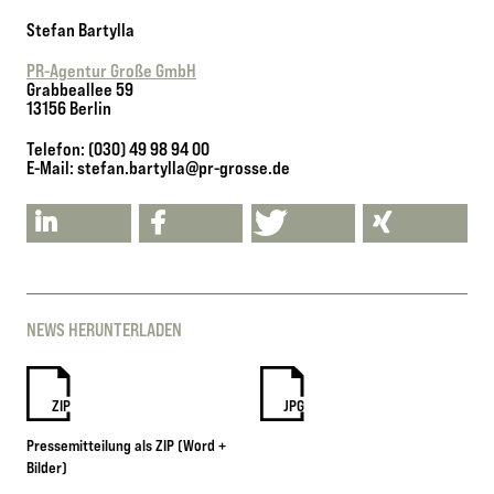
Stefan Bartylla
PR-Agentur Große GmbH
Grabbeallee 59
13156 Berlin
Telefon: (030) 49 98 94 00
E-Mail: stefan.bartylla@pr-grosse.de
NEWS HERUNTERLADEN
ZIP
JPG
Pressemitteilung als ZIP (Word +
Bilder)