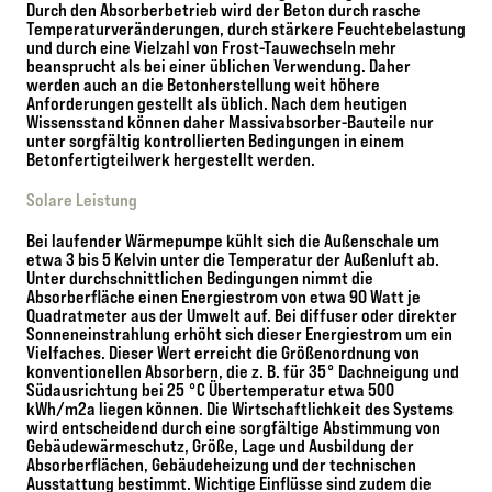
Durch den Absorberbetrieb wird der Beton durch rasche
Temperaturveränderungen, durch stärkere Feuchtebelastung
und durch eine Vielzahl von Frost-Tauwechseln mehr
beansprucht als bei einer üblichen Verwendung. Daher
werden auch an die Betonherstellung weit höhere
Anforderungen gestellt als üblich. Nach dem heutigen
Wissensstand können daher Massivabsorber-Bauteile nur
unter sorgfältig kontrollierten Bedingungen in einem
Betonfertigteilwerk hergestellt werden.
Solare Leistung
Bei laufender Wärmepumpe kühlt sich die Außenschale um
etwa 3 bis 5 Kelvin unter die Temperatur der Außenluft ab.
Unter durchschnittlichen Bedingungen nimmt die
Absorberfläche einen Energiestrom von etwa 90 Watt je
Quadratmeter aus der Umwelt auf. Bei diffuser oder direkter
Sonneneinstrahlung erhöht sich dieser Energiestrom um ein
Vielfaches. Dieser Wert erreicht die Größenordnung von
konventionellen Absorbern, die z. B. für 35° Dachneigung und
Südausrichtung bei 25 °C Übertemperatur etwa 500
kWh/m2a liegen können. Die Wirtschaftlichkeit des Systems
wird entscheidend durch eine sorgfältige Abstimmung von
Gebäudewärmeschutz, Größe, Lage und Ausbildung der
Absorberflächen, Gebäudeheizung und der technischen
Ausstattung bestimmt. Wichtige Einflüsse sind zudem die