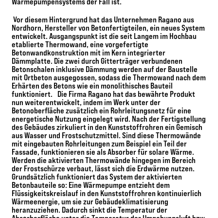
Wärmepumpensystems der Fall ist.
Vor diesem Hintergrund hat das Unternehmen Ragano aus
Nordhorn, Hersteller von Betonfertigteilen, ein neues System
entwickelt. Ausgangspunkt ist die seit Langem im Hochbau
etablierte Thermowand, eine vorgefertigte
Betonwandkonstruktion mit im Kern integrierter
Dämmplatte. Die zwei durch Gitterträger verbundenen
Betonschalen inklusive Dämmung werden auf der Baustelle
mit Ortbeton ausgegossen, sodass die Thermowand nach dem
Erhärten des Betons wie ein monolithisches Bauteil
funktioniert. Die Firma Ragano hat das bewährte Produkt
nun weiterentwickelt, indem im Werk unter der
Betonoberfläche zusätzlich ein Rohrleitungsnetz für eine
energetische Nutzung eingelegt wird. Nach der Fertigstellung
des Gebäudes zirkuliert in den Kunststoffrohren ein Gemisch
aus Wasser und Frostschutzmittel. Sind diese Thermowände
mit eingebauten Rohrleitungen zum Beispiel ein Teil der
Fassade, funktionieren sie als Absorber für solare Wärme.
Werden die aktivierten Thermowände hingegen im Bereich
der Frostschürze verbaut, lässt sich die Erdwärme nutzen.
Grundsätzlich funktioniert das System der aktivierten
Betonbauteile so: Eine Wärmepumpe entzieht dem
Flüssigkeitskreislauf in den Kunststoffrohren kontinuierlich
Wärmeenergie, um sie zur Gebäudeklimatisierung
heranzuziehen. Dadurch sinkt die Temperatur der