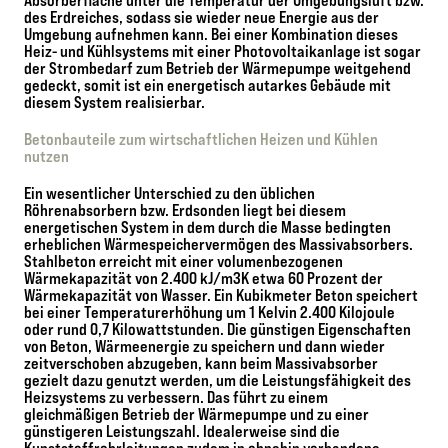
Absorberfläche unter die Temperatur der Umgebungsluft bzw.
des Erdreiches, sodass sie wieder neue Energie aus der
Umgebung aufnehmen kann. Bei einer Kombination dieses
Heiz- und Kühlsystems mit einer Photovoltaikanlage ist sogar
der Strombedarf zum Betrieb der Wärmepumpe weitgehend
gedeckt, somit ist ein energetisch autarkes Gebäude mit
diesem System realisierbar.
Betonbauteile zum wirtschaftlichen Heizen und Kühlen
nutzen
Ein wesentlicher Unterschied zu den üblichen
Röhrenabsorbern bzw. Erdsonden liegt bei diesem
energetischen System in dem durch die Masse bedingten
erheblichen Wärmespeichervermögen des Massivabsorbers.
Stahlbeton erreicht mit einer volumenbezogenen
Wärmekapazität von 2.400 kJ/m3K etwa 60 Prozent der
Wärmekapazität von Wasser. Ein Kubikmeter Beton speichert
bei einer Temperaturerhöhung um 1 Kelvin 2.400 Kilojoule
oder rund 0,7 Kilowattstunden. Die günstigen Eigenschaften
von Beton, Wärmeenergie zu speichern und dann wieder
zeitverschoben abzugeben, kann beim Massivabsorber
gezielt dazu genutzt werden, um die Leistungsfähigkeit des
Heizsystems zu verbessern. Das führt zu einem
gleichmäßigen Betrieb der Wärmepumpe und zu einer
günstigeren Leistungszahl. Idealerweise sind die