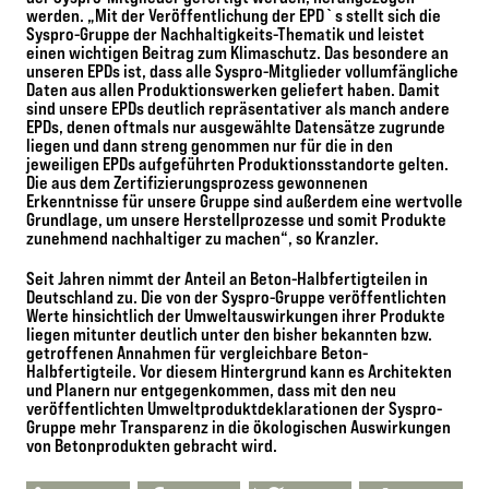
werden. „Mit der Veröffentlichung der EPD`s stellt sich die
Syspro-Gruppe der Nachhaltigkeits-Thematik und leistet
einen wichtigen Beitrag zum Klimaschutz. Das besondere an
unseren EPDs ist, dass alle Syspro-Mitglieder vollumfängliche
Daten aus allen Produktionswerken geliefert haben. Damit
sind unsere EPDs deutlich repräsentativer als manch andere
EPDs, denen oftmals nur ausgewählte Datensätze zugrunde
liegen und dann streng genommen nur für die in den
jeweiligen EPDs aufgeführten Produktionsstandorte gelten.
Die aus dem Zertifizierungsprozess gewonnenen
Erkenntnisse für unsere Gruppe sind außerdem eine wertvolle
Grundlage, um unsere Herstellprozesse und somit Produkte
zunehmend nachhaltiger zu machen“, so Kranzler.
Seit Jahren nimmt der Anteil an Beton-Halbfertigteilen in
Deutschland zu. Die von der Syspro-Gruppe veröffentlichten
Werte hinsichtlich der Umweltauswirkungen ihrer Produkte
liegen mitunter deutlich unter den bisher bekannten bzw.
getroffenen Annahmen für vergleichbare Beton-
Halbfertigteile. Vor diesem Hintergrund kann es Architekten
und Planern nur entgegenkommen, dass mit den neu
veröffentlichten Umweltproduktdeklarationen der Syspro-
Gruppe mehr Transparenz in die ökologischen Auswirkungen
von Betonprodukten gebracht wird.