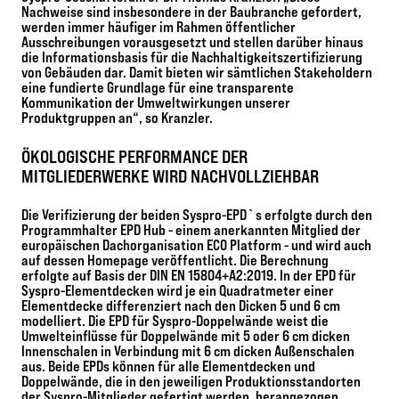
Nachweise sind insbesondere in der Baubranche gefordert,
werden immer häufiger im Rahmen öffentlicher
Ausschreibungen vorausgesetzt und stellen darüber hinaus
die Informationsbasis für die Nachhaltigkeitszertifizierung
von Gebäuden dar. Damit bieten wir sämtlichen Stakeholdern
eine fundierte Grundlage für eine transparente
Kommunikation der Umweltwirkungen unserer
Produktgruppen an“, so Kranzler.
ÖKOLOGISCHE PERFORMANCE DER
MITGLIEDERWERKE WIRD NACHVOLLZIEHBAR
Die Verifizierung der beiden Syspro-EPD`s erfolgte durch den
Programmhalter EPD Hub - einem anerkannten Mitglied der
europäischen Dachorganisation ECO Platform - und wird auch
auf dessen Homepage veröffentlicht. Die Berechnung
erfolgte auf Basis der DIN EN 15804+A2:2019. In der EPD für
Syspro-Elementdecken wird je ein Quadratmeter einer
Elementdecke differenziert nach den Dicken 5 und 6 cm
modelliert. Die EPD für Syspro-Doppelwände weist die
Umwelteinflüsse für Doppelwände mit 5 oder 6 cm dicken
Innenschalen in Verbindung mit 6 cm dicken Außenschalen
aus. Beide EPDs können für alle Elementdecken und
Doppelwände, die in den jeweiligen Produktionsstandorten
der Syspro-Mitglieder gefertigt werden, herangezogen