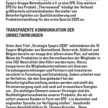
Syspro-Gruppe Betonbauteile e.V. je eine EPD. Eine weitere
EPD für das Produkt „Thermowand“ kündigt der Verbund
größtenteils mittelständischer Hersteller von
Betonfertigteilen zur Qualitätssicherung und
Produktentwicklung für das erste Quartal 2025 an.
TRANSPARENTE KOMMUNIKATION DER
UMWELTWIRKUNGEN
Unter dem Titel „Strategie Syspro 2030“ schmiedeten die 15
Syspro-Mitglieder aus Deutschland, Österreich, Südtirol und
Belgien bereits vor knapp drei Jahren einen Plan, auf welche
Weise die Produktion in den Herstellwerken der Mitglieder in
eine CO2-Neutralität überführt werden kann. Hierzu
kooperieren die Mitgliedsunternehmen mit diversen
Forschungseinrichtungen und Partnern und investieren
verstärkt in Forschung und Entwicklung. Zudem arbeitet man
an Verfahren, die den Energiebedarf bei der
Betonfertigteilherstellung senken werden und stellt die
Stromversorgung nach und nach auf erneuerbare Energien
um. „Ein wichtiges Element unserer Strategie sind die
Nachhaltigkeitsnachweise unserer Produkte, die wir ab
sofort unseren Kunden in Form von EPD`s in deutscher und
englischer Sprache zur Verfügung stellen“, beschreibt
Syspro-Geschäftsführer Dr. Thomas Kranzler. „Diese