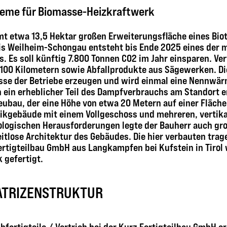
eme für Biomasse-Heizkraftwerk
amt etwa 13,5 Hektar großen Erweiterungsfläche eines B
is Weilheim-Schongau entsteht bis Ende 2025 eines der
 Es soll künftig 7.800 Tonnen CO2 im Jahr einsparen. Ver
100 Kilometern sowie Abfallprodukte aus Sägewerken. Die
se der Betriebe erzeugen und wird einmal eine Nennwär
ein erheblicher Teil des Dampfverbrauchs am Standort e
ubau, der eine Höhe von etwa 20 Metern auf einer Fläche
nikgebäude mit einem Vollgeschoss und mehreren, vertik
logischen Herausforderungen legte der Bauherr auch gro
tlose Architektur des Gebäudes. Die hier verbauten tr
ertigteilbau GmbH aus Langkampfen bei Kufstein in Tirol
 gefertigt.
ATRIZENSTRUKTUR