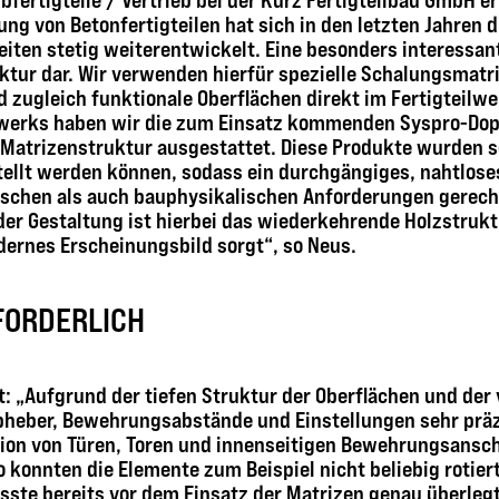
lbfertigteile / Vertrieb bei der Kurz Fertigteilbau GmbH e
ng von Betonfertigteilen hat sich in den letzten Jahren 
iten stetig weiterentwickelt. Eine besonders interessante
ktur dar. Wir verwenden hierfür spezielle Schalungsmatri
zugleich funktionale Oberflächen direkt im Fertigteilwe
twerks haben wir die zum Einsatz kommenden Syspro-Do
Matrizenstruktur ausgestattet. Diese Produkte wurden so
llt werden können, sodass ein durchgängiges, nahtlose
schen als auch bauphysikalischen Anforderungen gerecht
er Gestaltung ist hierbei das wiederkehrende Holzstrukt
ernes Erscheinungsbild sorgt“, so Neus.
FORDERLICH
cht: „Aufgrund der tiefen Struktur der Oberflächen und der
heber, Bewehrungsabstände und Einstellungen sehr prä
ation von Türen, Toren und innenseitigen Bewehrungsansc
o konnten die Elemente zum Beispiel nicht beliebig rotie
sste bereits vor dem Einsatz der Matrizen genau überleg