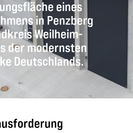
ungsfläche eines
ehmens in Penzberg
dkreis Weilheim-
es der modernsten
ke Deutschlands.
ausforderung