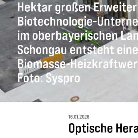
Hektar großen Erweiter
Biotechnologie-Untern
im oberbayerischen Lan
Schongau entsteht ein
Biomasse-Heizkraftwer
Foto:
Syspro
16.01.2026
Optische Her