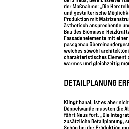
Gerd Neus, Bereichsleiter Ha
der Maßnahme: „Die Herstellu
und gestalterische Möglichke
Produktion mit Matrizenstru
ästhetisch ansprechende und 
Bau des Biomasse-Heizkraf
Fassadenelemente mit einer 
passgenau übereinandergeste
welches sowohl architektoni
charakteristisches Element d
warmes und gleichzeitig mod
DETAILPLANUNG ER
Klingt banal, ist es aber ni
Doppelwände mussten die Ab
fährt Neus fort. „Die Integr
zusätzliche Detailplanung, s
Schon bei der Produktion mu