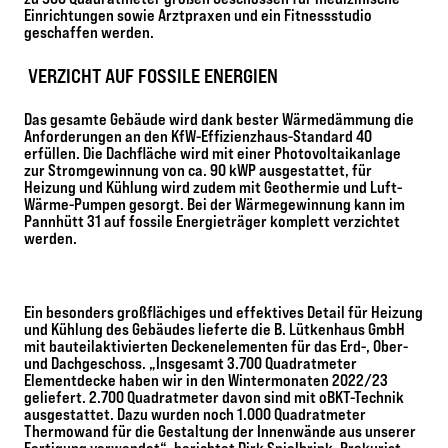
Einrichtungen sowie Arztpraxen und ein Fitnessstudio
geschaffen werden.
VERZICHT AUF FOSSILE ENERGIEN
Das gesamte Gebäude wird dank bester Wärmedämmung die
Anforderungen an den KfW-Effizienzhaus-Standard 40
erfüllen. Die Dachfläche wird mit einer Photovoltaikanlage
zur Stromgewinnung von ca. 90 kWP ausgestattet, für
Heizung und Kühlung wird zudem mit Geothermie und Luft-
Wärme-Pumpen gesorgt. Bei der Wärmegewinnung kann im
Pannhütt 31 auf fossile Energieträger komplett verzichtet
werden.
Ein besonders großflächiges und effektives Detail für Heizung
und Kühlung des Gebäudes lieferte die B. Lütkenhaus GmbH
mit bauteilaktivierten Deckenelementen für das Erd-, Ober-
und Dachgeschoss. „Insgesamt 3.700 Quadratmeter
Elementdecke haben wir in den Wintermonaten 2022/23
geliefert. 2.700 Quadratmeter davon sind mit oBKT-Technik
ausgestattet. Dazu wurden noch 1.000 Quadratmeter
Thermowand für die Gestaltung der Innenwände aus unserer
Fertigung verwendet“, berichtet Dirk Spielbrink, Prokurist