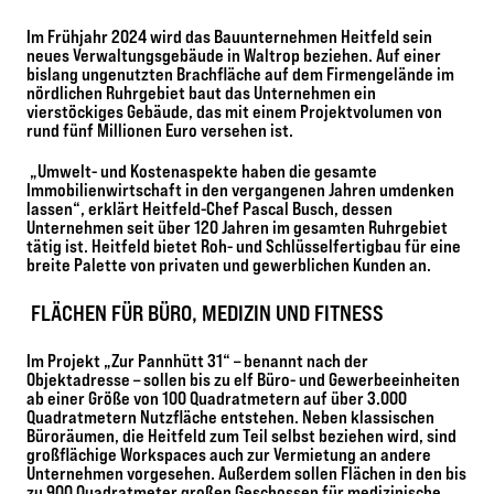
Im Frühjahr 2024 wird das Bauunternehmen Heitfeld sein
neues Verwaltungsgebäude in Waltrop beziehen. Auf einer
bislang ungenutzten Brachfläche auf dem Firmengelände im
nördlichen Ruhrgebiet baut das Unternehmen ein
vierstöckiges Gebäude, das mit einem Projektvolumen von
rund fünf Millionen Euro versehen ist.
„Umwelt- und Kostenaspekte haben die gesamte
Immobilienwirtschaft in den vergangenen Jahren umdenken
lassen“, erklärt Heitfeld-Chef Pascal Busch, dessen
Unternehmen seit über 120 Jahren im gesamten Ruhrgebiet
tätig ist. Heitfeld bietet Roh- und Schlüsselfertigbau für eine
breite Palette von privaten und gewerblichen Kunden an.
FLÄCHEN FÜR BÜRO, MEDIZIN UND FITNESS
Im Projekt „Zur Pannhütt 31“ – benannt nach der
Objektadresse – sollen bis zu elf Büro- und Gewerbeeinheiten
ab einer Größe von 100 Quadratmetern auf über 3.000
Quadratmetern Nutzfläche entstehen. Neben klassischen
Büroräumen, die Heitfeld zum Teil selbst beziehen wird, sind
großflächige Workspaces auch zur Vermietung an andere
Unternehmen vorgesehen. Außerdem sollen Flächen in den bis
zu 900 Quadratmeter großen Geschossen für medizinische