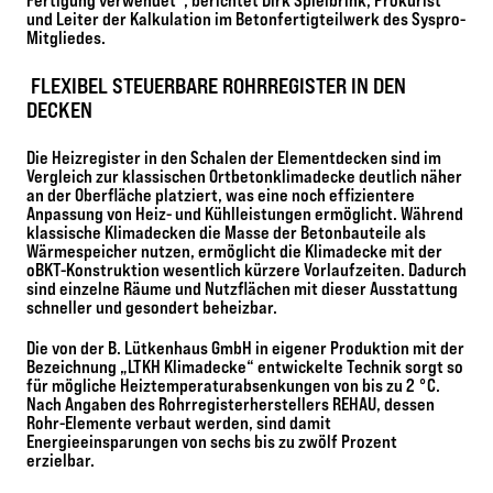
und Leiter der Kalkulation im Betonfertigteilwerk des Syspro-
Mitgliedes.
FLEXIBEL STEUERBARE ROHRREGISTER IN DEN
DECKEN
Die Heizregister in den Schalen der Elementdecken sind im
Vergleich zur klassischen Ortbetonklimadecke deutlich näher
an der Oberfläche platziert, was eine noch effizientere
Anpassung von Heiz- und Kühlleistungen ermöglicht. Während
klassische Klimadecken die Masse der Betonbauteile als
Wärmespeicher nutzen, ermöglicht die Klimadecke mit der
oBKT-Konstruktion wesentlich kürzere Vorlaufzeiten. Dadurch
sind einzelne Räume und Nutzflächen mit dieser Ausstattung
schneller und gesondert beheizbar.
Die von der B. Lütkenhaus GmbH in eigener Produktion mit der
Bezeichnung „LTKH Klimadecke“ entwickelte Technik sorgt so
für mögliche Heiztemperaturabsenkungen von bis zu 2 °C.
Nach Angaben des Rohrregisterherstellers REHAU, dessen
Rohr-Elemente verbaut werden, sind damit
Energieeinsparungen von sechs bis zu zwölf Prozent
erzielbar.