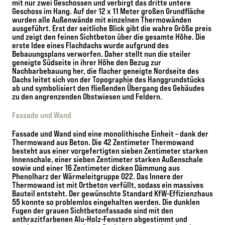
mit nur zwei Geschossen und verbirgt das dritte untere
Geschoss im Hang. Auf der 12 x 11 Meter großen Grundfläche
wurden alle Außenwände mit einzelnen Thermowänden
ausgeführt. Erst der seitliche Blick gibt die wahre Größe preis
und zeigt den feinen Sichtbeton über die gesamte Höhe. Die
erste Idee eines Flachdachs wurde aufgrund des
Bebauungsplans verworfen. Daher stellt nun die steiler
geneigte Südseite in ihrer Höhe den Bezug zur
Nachbarbebauung her, die flacher geneigte Nordseite des
Dachs leitet sich von der Topographie des Hanggrundstücks
ab und symbolisiert den fließenden Übergang des Gebäudes
zu den angrenzenden Obstwiesen und Feldern.
Fassade und Wand
Fassade und Wand sind eine monolithische Einheit – dank der
Thermowand aus Beton. Die 42 Zentimeter Thermowand
besteht aus einer vorgefertigten sieben Zentimeter starken
Innenschale, einer sieben Zentimeter starken Außenschale
sowie und einer 16 Zentimeter dicken Dämmung aus
Phenolharz der Wärmeleitgruppe 022. Das Innere der
Thermowand ist mit Ortbeton verfüllt, sodass ein massives
Bauteil entsteht. Der gewünschte Standard KfW-Effizienzhaus
55 konnte so problemlos eingehalten werden. Die dunklen
Fugen der grauen Sichtbetonfassade sind mit den
anthrazitfarbenen Alu-Holz-Fenstern abgestimmt und