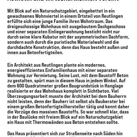
Mit Blick auf ein Naturschutzgebiet, eingebettet in ein
gewachsenes Wohnviertel in einem Ortsteil von Reutlingen
erfüllte sich eine junge Familie ihren Wohntraum. Das
dreigeschossige Wohnhaus mit ausgebautem Dachgeschoss
und einer separaten Einliegerwohnung besticht nicht nur
durch seine klare Kubatur mit der asymmetrischen Dachform,
sondern auch durch die puristische Materialwahl und die
durchdachte Konstruktion, denn das Haus besteht außen und
innen aus Betonfertigteilen.
Ein Architekt aus Reutlingen plante ein modernes,
energieeffizientes Einfamilienhaus mit einer separaten
Wohnung zur Vermietung. Seine Lust, mit dem Baustoff Beton
zu gestalten, spürt man in diesem Haus in jedem Winkel. Auf
dem 600 Quadratmeter großen Baugrundstück in Hanglage
realisierte er das Wohnhaus komplett in Sichtbeton. Viel
Überzeugungsarbeit musste der Architekt bei dem Bauherrn
nicht leisten, denn der Bauherr ist selbst als Bauberater bei
einem großen Betonfertigteilhersteller tätig und kennt daher
die Vorzüge des massiven Baustoffs. So war schnell klar, dass
in der Baulücke mit freiem Blick auf ein Naturschutzgebiet
ein Haus mit Thermowänden aus Beton entstehen sollte.
Das Haus präsentiert sich zur Straßenseite nach Süden hin